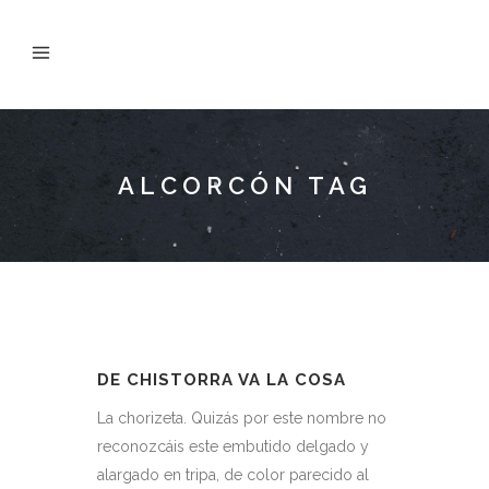
ALCORCÓN TAG
DE CHISTORRA VA LA COSA
La chorizeta. Quizás por este nombre no
reconozcáis este embutido delgado y
alargado en tripa, de color parecido al