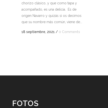
chorizo clásico, y que como tapa y
acompañado, es una delicia. Es de
origen Navarro y quizás si os decimos
que su nombre más común, viene de...
18 septiembre, 2021
/
0 Comments
FOTOS