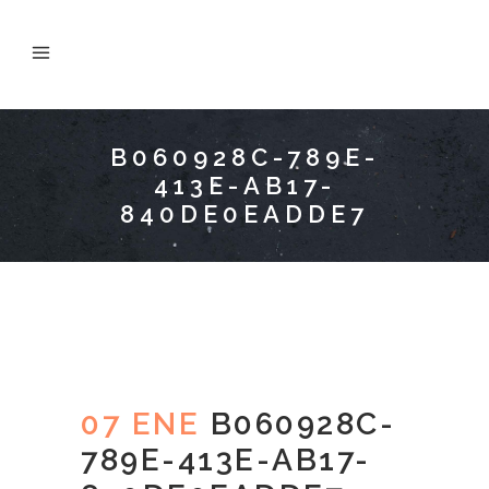
B060928C-789E-
413E-AB17-
840DE0EADDE7
07 ENE
B060928C-
789E-413E-AB17-