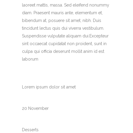
laoreet mattis, massa. Sed eleifend nonummy
diam. Praesent mauris ante, elementum et,
bibendum at, posuere sit amet, nibh. Duis
tincidunt lectus quis dui viverra vestibulum.
Suspendisse vulputate aliquam dui.Excepteur
sint occaecat cupidatat non proident, sunt in
culpa qui officia deserunt mollit anim id est
laborum
CUSTOM FIELD
Lorem ipsum dolor sit amet
DATE
20 November
CATEGORY
Desserts