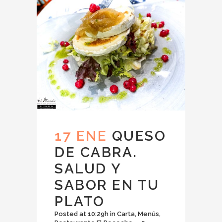
17 ENE
QUESO
DE CABRA.
SALUD Y
SABOR EN TU
PLATO
Posted at 10:29h
in
Carta
,
Menús
,