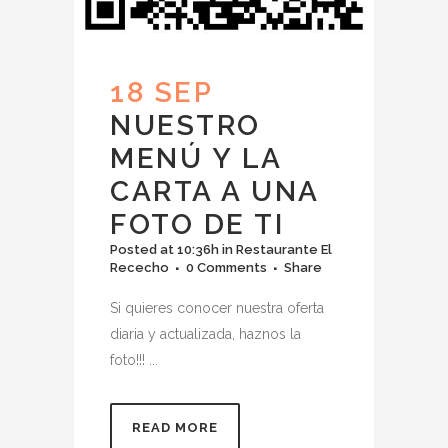
18 SEP
NUESTRO
MENÚ Y LA
CARTA A UNA
FOTO DE TI
Posted at 10:36h
in
Restaurante El
Rececho
0 Comments
Share
Si quieres conocer nuestra oferta
diaria y actualizada, haznos la
foto!!! ...
READ MORE